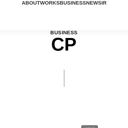
ABOUT
WORKS
BUSINESS
NEWS
IR
BUSINESS
CP
ABOUT US
DRAMA
STUDIO
PRESS
IR DATA
PEOPLE
MOVIE
CP
NOTICE
FINANCIAL
CONTACT US
UP COMING