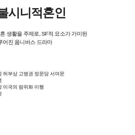
불시니적혼인
혼 생활을 주제로, SF적 요소가 가미된
루어진 옴니버스 드라마
 허부상 고병권 정문당 서여문
녕
 이국의 람위화 이행
작