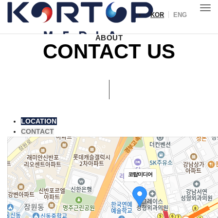
KOR
ENG
Toggl
IR
ABOUT
CONTACT US
LOCATION
CONTACT
코탑미디어