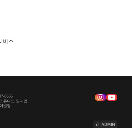
 서비스
47-0535
 / 스튜디오 임대업
미디어빌딩
lock
ADMIN