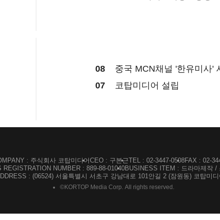
08
중국 MCN채널 '한유미사'
07
코탑미디어 설립
OMPANY : 주식회사 코탑미디어
CEO : 구본근
TEL : 02-3447-0508
FAX : 02-34
 REGISTRATION NUMBER : 889-88-01040
BUSINESS ITEM : 드라마제작
ADDRESS : (06524) 서울특별시 서초구 강남대로 101안길 2 (잠원동) 코탑
©KORTOP Media Corp. All rights reserved.