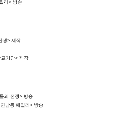
릴러> 방송
탄생> 제작
 <학교기담> 제작
들의 전쟁> 방송
 <연남동 패밀리> 방송