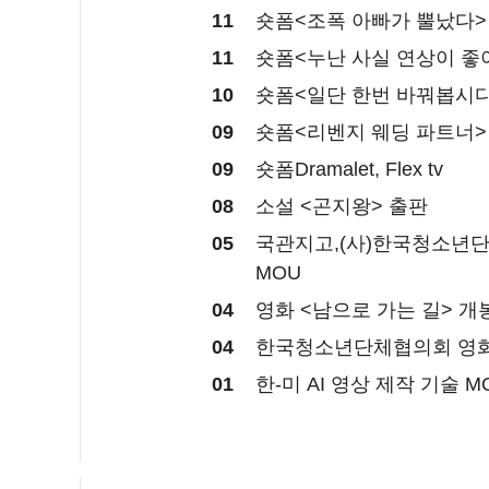
11
숏폼<조폭 아빠가 뿔났다> /
11
숏폼<누난 사실 연상이 좋아>
10
숏폼<일단 한번 바꿔봅시다> 
09
숏폼<리벤지 웨딩 파트너> /
09
숏폼Dramalet, Flex tv
08
소설 <곤지왕> 출판
05
국관지고,(사)한국청소년단
MOU
04
영화 <남으로 가는 길> 개
04
한국청소년단체협의회 영화 
01
한-미 AI 영상 제작 기술 M