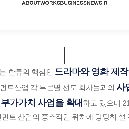
ABOUT
WORKS
BUSINESS
NEWS
IR
ABOUT US
DRAMA
STUDIO
PRESS
IR DATA
PEOPLE
MOVIE
CP
NOTICE
FINANCIAL
드라마와 영화 제작
는 한류의 핵심인
CONTACT US
UP COMING
사
먼트산업 각 부문별 선도 회사들과의
부가가치 사업을 확대
한
하고 있으며 2
먼트 산업의 중추적인 위치에 당당히 설