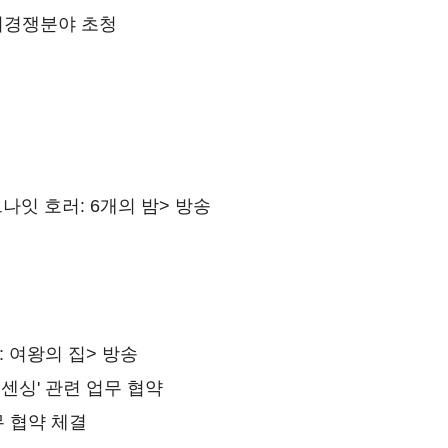
비경쟁분야 초청
<미드나잇 호러: 6개의 밤> 방송
 여왕의 집> 방송
이센싱' 관련 업무 협약
무 협약 체결