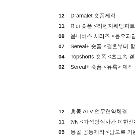
12
Dramalet 숏폼
제작
11
Ridi 숏폼 <리벤지웨딩파
08
옴니버스 시리즈 <동요괴담
07
Sereal+ 숏폼 <결혼부터 
04
Topshorts 숏폼 <초고속
02
Sereal+ 숏폼 <유혹> 제작
12
홍콩 ATV 업무협약체결
11
tvN <가석방심사관 이한신
05
몽골 공동제작 <남으로 가는