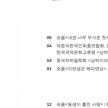
05
숏폼<내겐 너무 무거운 첫사랑
04
재중국한국인회총연합회, 한
한국국제문화교류원 <상하이
04
중국차하얼학회 <상하이의 
01
숏폼<이번생은 해피엔딩> / 
12
숏폼<동생이 훔친 사랑> / D