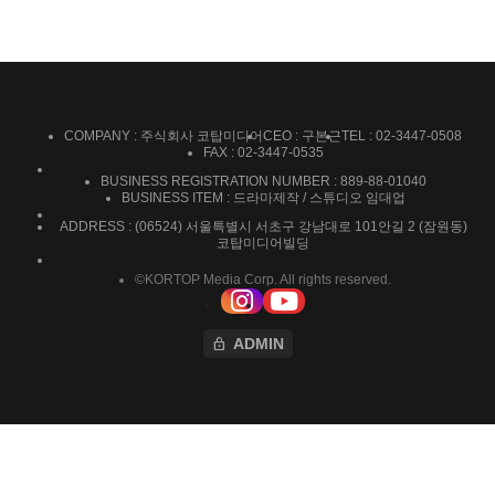
COMPANY : 주식회사 코탑미디어
CEO : 구본근
TEL : 02-3447-0508
FAX : 02-3447-0535
BUSINESS REGISTRATION NUMBER : 889-88-01040
BUSINESS ITEM : 드라마제작 / 스튜디오 임대업
ADDRESS : (06524) 서울특별시 서초구 강남대로 101안길 2 (잠원동)
코탑미디어빌딩
©KORTOP Media Corp. All rights reserved.
lock
ADMIN